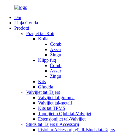
Dar
Linja Gwida
Prodotti
Piżijiet tar-Roti
Kolla
Ċomb
Azzar
Żingu
Klipp fuq
Ċomb
Azzar
Żingu
Kits
Għodda
Valvijiet tat-Tajers
Valvijiet tal-gomma
Valvijiet tal-metall
Kits tat-TPMS
Tappijiet u Qlub tal-Valvijiet
Estensjonijiet tal-Valvijiet
Studs tat-Tajers u Aċċessorji
Pistoli u Aċċessorji għall-Istuds tat-Tajers