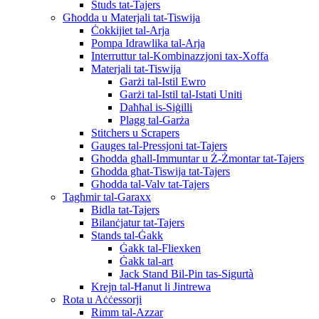
Studs tat-Tajers
Għodda u Materjali tat-Tiswija
Ċokkijiet tal-Arja
Pompa Idrawlika tal-Arja
Interruttur tal-Kombinazzjoni tax-Xoffa
Materjali tat-Tiswija
Garżi tal-Istil Ewro
Garżi tal-Istil tal-Istati Uniti
Daħħal is-Siġilli
Plagg tal-Garża
Stitchers u Scrapers
Gauges tal-Pressjoni tat-Tajers
Għodda għall-Immuntar u Ż-Żmontar tat-Tajers
Għodda għat-Tiswija tat-Tajers
Għodda tal-Valv tat-Tajers
Tagħmir tal-Garaxx
Bidla tat-Tajers
Bilanċjatur tat-Tajers
Stands tal-Ġakk
Ġakk tal-Fliexken
Ġakk tal-art
Jack Stand Bil-Pin tas-Sigurtà
Krejn tal-Ħanut li Jintrewa
Rota u Aċċessorji
Rimm tal-Azzar