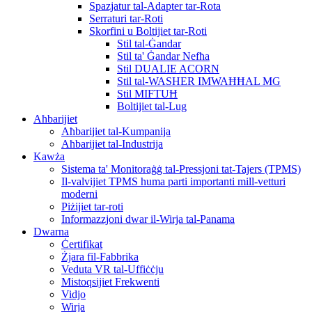
Spazjatur tal-Adapter tar-Rota
Serraturi tar-Roti
Skorfini u Boltijiet tar-Roti
Stil tal-Ġandar
Stil ta' Ġandar Nefħa
Stil DUALIE ACORN
Stil tal-WASHER IMWAĦĦAL MG
Stil MIFTUĦ
Boltijiet tal-Lug
Aħbarijiet
Aħbarijiet tal-Kumpanija
Aħbarijiet tal-Industrija
Kawża
Sistema ta' Monitoraġġ tal-Pressjoni tat-Tajers (TPMS)
Il-valvijiet TPMS huma parti importanti mill-vetturi
moderni
Piżijiet tar-roti
Informazzjoni dwar il-Wirja tal-Panama
Dwarna
Ċertifikat
Żjara fil-Fabbrika
Veduta VR tal-Uffiċċju
Mistoqsijiet Frekwenti
Vidjo
Wirja