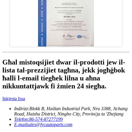
Għal mistoqsijiet dwar il-prodotti jew il-
lista tal-prezzijiet tagħna, jekk jogħġbok
ħalli l-email tiegħek lilna u aħna
nikkuntattjawk fi żmien 24 siegħa.
Inkjesta Issa
Indirizz:
Blokk B, Hailian Industrial Park, Nru 3388, Jichang
Road, Haishu District, Ningbo City, Provinċja ta 'Zhejiang
Telefon:
86-574-87277199
E-mail
sales@fycautoparts.com