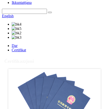
Ikkuntattjana
English
Dar
Ċertifikat
Ċertifikazzjoni